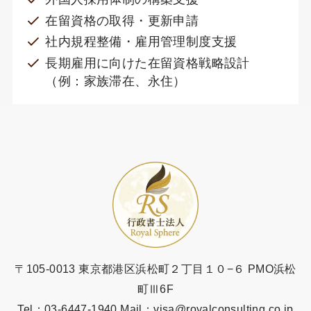
在留資格の取得・更新申請
社内規程整備・雇用管理制度支援
長期雇用に向けた在留資格戦略設計
（例：家族滞在、永住）
〒105-0013 東京都港区浜松町２丁目１０−６ PMO浜松
町Ⅲ6F
Tel：03-6447-1940 Mail：visa@royalconsulting.co.jp